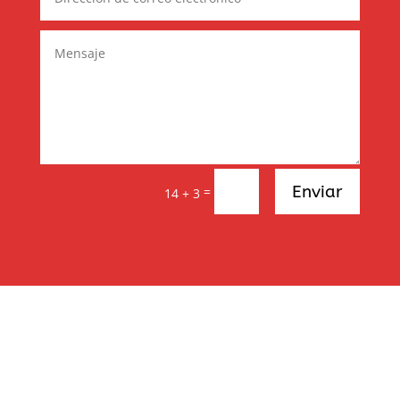
Enviar
=
14 + 3