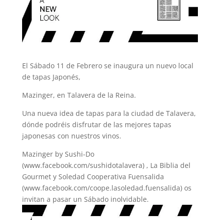
El Sábado 11 de Febrero se inaugura un nuevo local
de tapas Japonés,
Mazinger, en Talavera de la Reina.
Una nueva idea de tapas para la ciudad de Talavera,
dónde podréis disfrutar de las mejores tapas
japonesas con nuestros vinos.
Mazinger by Sushi-Do
(www.facebook.com/sushidotalavera) , La Biblia del
Gourmet y Soledad Cooperativa Fuensalida
(www.facebook.com/coope.lasoledad.fuensalida) os
invitan a pasar un Sábado inolvidable.