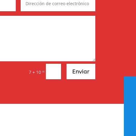
Enviar
=
7 + 10