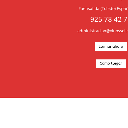
Fuensalida (Toledo) Espa
925 78 42 
administracion@vinossol
Llamar ahora
Como llegar