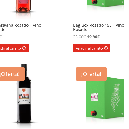
saviña Rosado – Vino
Bag Box Rosado 15L – Vino
ado
Rosado
El
El
€
25,00
€
19,90
€
precio
precio
dir al carrito
Añadir al carrito
original
actual
era:
es:
25,00€.
19,90€.
¡Oferta!
¡Oferta!