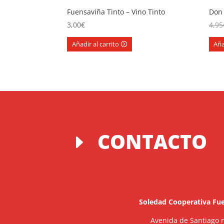
Fuensaviña Tinto – Vino Tinto
Don 
3,00
€
4,95
Añadir al carrito
Aña
CONTACTO
E
Soledad Cooperativa Fue
Avenida de Santiago n