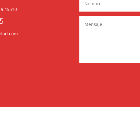
ña 45510
75
edad.com