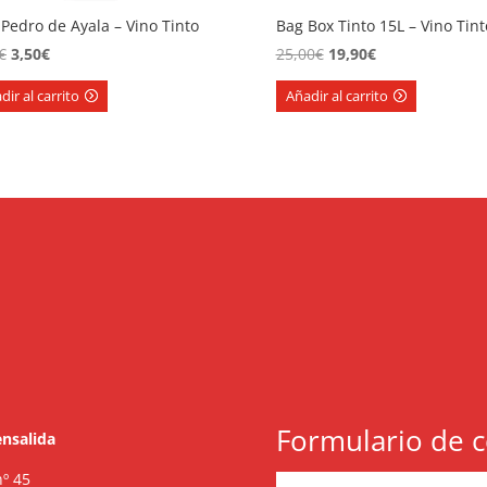
Pedro de Ayala – Vino Tinto
Bag Box Tinto 15L – Vino Tint
El
El
El
El
€
3,50
€
25,00
€
19,90
€
precio
precio
precio
precio
dir al carrito
Añadir al carrito
original
actual
original
actual
era:
es:
era:
es:
4,95€.
3,50€.
25,00€.
19,90€.
Formulario de c
nsalida
º 45