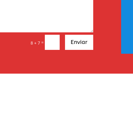
Enviar
=
8 + 7