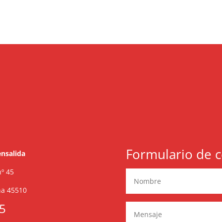
Formulario de c
nsalida
º 45
ña 45510
75