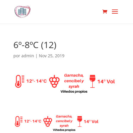
6º-8ºC (12)
por
admin
|
Nov 25, 2019